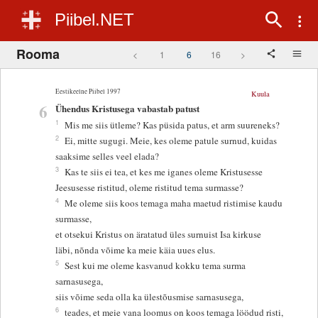
Piibel.NET
Rooma
<
1
6
16
>
Eestikeelne Piibel 1997
Kuula
6
Ühendus Kristusega vabastab patust
1
Mis me siis ütleme? Kas püsida patus, et arm suureneks?
2
Ei, mitte sugugi. Meie, kes oleme patule surnud, kuidas
saaksime selles veel elada?
3
Kas te siis ei tea, et kes me iganes oleme Kristusesse
Jeesusesse ristitud, oleme ristitud tema surmasse?
4
Me oleme siis koos temaga maha maetud ristimise kaudu
surmasse,
et otsekui Kristus on äratatud üles surnuist Isa kirkuse
läbi, nõnda võime ka meie käia uues elus.
5
Sest kui me oleme kasvanud kokku tema surma
sarnasusega,
siis võime seda olla ka ülestõusmise sarnasusega,
6
teades, et meie vana loomus on koos temaga löödud risti,