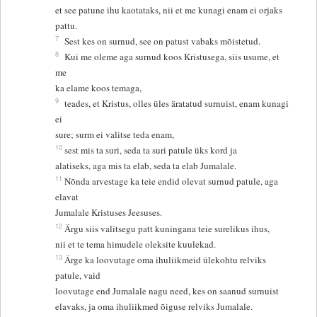
et see patune ihu kaotataks, nii et me kunagi enam ei orjaks
pattu.
7
Sest kes on surnud, see on patust vabaks mõistetud.
8
Kui me oleme aga surnud koos Kristusega, siis usume, et
me
ka elame koos temaga,
9
teades, et Kristus, olles üles äratatud surnuist, enam kunagi
ei
sure; surm ei valitse teda enam,
10
sest mis ta suri, seda ta suri patule üks kord ja
alatiseks, aga mis ta elab, seda ta elab Jumalale.
11
Nõnda arvestage ka teie endid olevat surnud patule, aga
elavat
Jumalale Kristuses Jeesuses.
12
Ärgu siis valitsegu patt kuningana teie surelikus ihus,
nii et te tema himudele oleksite kuulekad.
13
Ärge ka loovutage oma ihuliikmeid ülekohtu relviks
patule, vaid
loovutage end Jumalale nagu need, kes on saanud surnuist
elavaks, ja oma ihuliikmed õiguse relviks Jumalale.