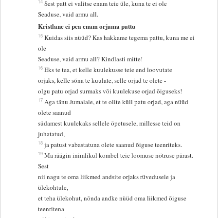
14
Sest patt ei valitse enam teie üle, kuna te ei ole
Seaduse, vaid armu all.
Kristlane ei pea enam orjama pattu
15
Kuidas siis nüüd? Kas hakkame tegema pattu, kuna me ei
ole
Seaduse, vaid armu all? Kindlasti mitte!
16
Eks te tea, et kelle kuulekusse teie end loovutate
orjaks, kelle sõna te kuulate, selle orjad te olete -
olgu patu orjad surmaks või kuulekuse orjad õiguseks!
17
Aga tänu Jumalale, et te olite küll patu orjad, aga nüüd
olete saanud
südamest kuulekaks sellele õpetusele, millesse teid on
juhatatud,
18
ja patust vabastatuna olete saanud õiguse teenriteks.
19
Ma räägin inimlikul kombel teie loomuse nõtruse pärast.
Sest
nii nagu te oma liikmed andsite orjaks rüvedusele ja
ülekohtule,
et teha ülekohut, nõnda andke nüüd oma liikmed õiguse
teenritena