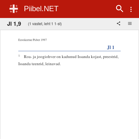
Piibel.NET
Jl 1,9
(1 vastet, leht 1 1-st)
Eestikeelne Piibel 1997
Jl 1
9
Roa- ja joogiohver on kadunud Issanda kojast, preestrid,
Issanda teenrid, leinavad.