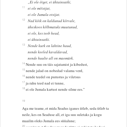
„Ei ole õiget, ei ühtainsatki,
11
ei ole mõistjat,
ei ole Jumala otsijat.
12
Nad kõik on kaldunud kõrvale,
üheskoos kõlbmatuks muutunud,
ei ole, kes teeb head,
ei ühtainsatki.
13
Nende kurk on lahtine haud,
nende keeled kavaldavad,
nende huulte all on maomürk.
14
Nende suu on täis sajatamist ja kibedust,
15
nende jalad on nobedad valama verd,
16
nende teedel on purustus ja viletsus
17
ja rahu teed nad ei tunne,
18
ei ole Jumala kartust nende silme ees.”
19
Aga me teame, et mida Seadus iganes ütleb, seda ütleb ta
neile, kes on Seaduse all, et iga suu suletaks ja kogu
maailm oleks Jumala ees süüalune;
20