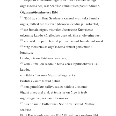
seepärast et Seaduse tegude tõttu ei mõisteta kedagi
õigeks tema ees, sest Seaduse kaudu tuleb patutundmine.
Õigusemõistmine usu läbi
21
Nüüd aga on ilma Seaduseta saanud avalikuks Jumala
õigus, millest tunnistavad Moosese Seadus ja Prohvetid,
22
see Jumala õigus, mis tuleb Jeesusesse Kristusesse
uskumise kaudu kõigile, kes usuvad. Siin ei ole erinevust,
23
sest kõik on pattu teinud ja ilma jäänud Jumala kirkusest
24
ning mõistetakse õigeks tema armust päris muidu,
lunastuse
kaudu, mis on Kristuses Jeesuses,
25
kelle Jumal on seadnud tema veres lepitusohvriks usu
kaudu,
et näidata üles oma õigust sellega, et ta
kustutas varem tehtud patud
26
oma jumalikus sallivuses, et näidata üles oma
õigust praegusel ajal, et tema ise on õige ja teeb
õigeks igaühe, kes usub Jeesusesse.
27
Kus on nüüd kiitlemine? See on välistatud. Millise
seaduse
läbi? Kas tegude seaduse läbi? Ei, vaid usu seaduse läbi.