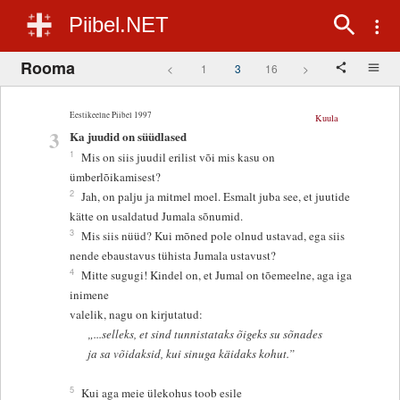
Piibel.NET
Rooma
<
1
3
16
>
Eestikeelne Piibel 1997
Kuula
3
Ka juudid on süüdlased
1
Mis on siis juudil erilist või mis kasu on
ümberlõikamisest?
2
Jah, on palju ja mitmel moel. Esmalt juba see, et juutide
kätte on usaldatud Jumala sõnumid.
3
Mis siis nüüd? Kui mõned pole olnud ustavad, ega siis
nende ebaustavus tühista Jumala ustavust?
4
Mitte sugugi! Kindel on, et Jumal on tõemeelne, aga iga
inimene
valelik, nagu on kirjutatud:
„...selleks, et sind tunnistataks õigeks su sõnades
ja sa võidaksid, kui sinuga käidaks kohut.”
5
Kui aga meie ülekohus toob esile