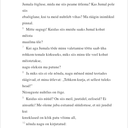
Jumala õigluse, mida me siis peame ütlema? Kas Jumal pole
siis
ebaõiglane, kui ta meid nuhtleb vihas? Ma räägin inimlikul
pinnal.
6
Mitte sugugi! Kuidas siis muidu saaks Jumal kohut
mõista
maailma üle?
7
Kui aga Jumala tõde minu valetamise tõttu saab üha
rohkem temale kirkuseks, miks siis minu üle veel kohut
mõistetakse,
nagu oleksin ma patune?
8
Ja miks siis ei ole nõnda, nagu mõned mind teotades
räägivad, et mina ütlevat: „Tehkem kurja, et sellest tuleks
head!”
Niisuguste nuhtlus on õige.
9
Kuidas siis nüüd? On siis meil, juutidel, eeliseid? Ei
ainsatki! Me oleme juba esitanud süüdistuse, et nii juudid
kui
kreeklased on kõik patu võimu all,
10
nõnda nagu on kirjutatud: