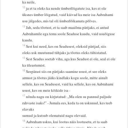
ka neile,
12
ja et ta oleks ka nende ümberlõigatute isa, kes ei ole
üksnes ümber lõigatud, vaid käivad ka meie isa Aabrahami
usu jälgedes, mis tal oli ümberlõikamata põlves.
13
Jah, seda tõotust, et ta saab maailma pärijaks, ei antud
Aabrahamile ega tema soole Seaduse kaudu, vaid usuõiguse
kaudu.
14
Sest kui need, kes on Seadusest, oleksid pärijad, siis
oleks usk muutunud tühjaks ja tõotus oleks tühistatud.
15
Sest Seadus soetab viha, aga kus Seadust ei ole, seal ei ole
ka üleastumist.
16
Seepärast siis on pärijaks saamine usust, et see oleks
armust ja tõotus jääks kindlaks kogu soole, mitte ainult
sellele, kes on Seadusest, vaid ka sellele, kes on Aabrahami
usust, kes on meie kõikide isa -
17
nõnda nagu on kirjutatud: „Ma olen su pannud paljude
rahvaste isaks!” - Jumala ees, keda ta on uskunud, kes teeb
elavaks
surnud ja kutsub olematuid nagu olevaid.
18
Aabraham uskus, kui lootus näis lootusetu, et ta saab