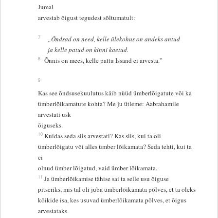
Jumal
arvestab õigust tegudest sõltumatult:
7
„Õndsad on need, kelle ülekohus on andeks antud
ja kelle patud on kinni kaetud.
8
Õnnis on mees, kelle pattu Issand ei arvesta.”
9
Kas see õndsusekuulutus käib nüüd ümberlõigatute või ka
ümberlõikamatute kohta? Me ju ütleme: Aabrahamile
arvestati usk
õiguseks.
10
Kuidas seda siis arvestati? Kas siis, kui ta oli
ümberlõigatu või alles ümber lõikamata? Seda tehti, kui ta
ei
olnud ümber lõigatud, vaid ümber lõikamata.
11
Ja ümberlõikamise tähise sai ta selle usu õiguse
pitseriks, mis tal oli juba ümberlõikamata põlves, et ta oleks
kõikide isa, kes usuvad ümberlõikamata põlves, et õigus
arvestataks