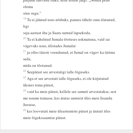
paljude rahvaste isaks, selle ütluse järgi: „Nõnda peab
olema
sinu sugu.”
19
Ta ei jäänud usus nõdraks, pannes tähele oma elatanud,
ligi
saja-aastast ihu ja Saara surnud lapsekoda.
20
Ta ei kahelnud Jumala tõotuses uskmatuna, vaid sai
vägevaks usus, ülistades Jumalat
21
ja olles täiesti veendunud, et Jumal on vägev ka täitma
seda,
mida on tõotanud.
22
Seepärast see arvestatigi talle õiguseks.
23
Aga et see arvestati talle õiguseks, ei ole kirjutatud
üksnes tema pärast,
24
vaid ka meie pärast, kellele see samuti arvestatakse, sest
me usume temasse, kes äratas surnuist üles meie Issanda
Jeesuse,
25
kes loovutati meie üleastumiste pärast ja äratati üles
meie õigekssaamise pärast.