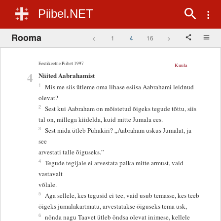
Piibel.NET
Rooma
<
1
4
16
>
Eestikeelne Piibel 1997
Kuula
4
Näited Aabrahamist
1
Mis me siis ütleme oma lihase esiisa Aabrahami leidnud
olevat?
2
Sest kui Aabraham on mõistetud õigeks tegude tõttu, siis
tal on, millega kiidelda, kuid mitte Jumala ees.
3
Sest mida ütleb Pühakiri? „Aabraham uskus Jumalat, ja
see
arvestati talle õiguseks.”
4
Tegude tegijale ei arvestata palka mitte armust, vaid
vastavalt
võlale.
5
Aga sellele, kes tegusid ei tee, vaid usub temasse, kes teeb
õigeks jumalakartmatu, arvestatakse õiguseks tema usk,
6
nõnda nagu Taavet ütleb õndsa olevat inimese, kellele