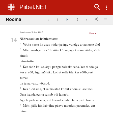
Piibel.NET
Rooma
<
1
14
16
>
Eestikeelne Piibel 1997
Kuula
14
Nõdrausuliste kohtlemisest
1
Võtke vastu ka usus nõder ja ärge vaielge arvamuste üle!
2
Mõni usub, et ta võib süüa kõike, aga kes on nõder, sööb
ainult
taimetoitu.
3
Kes sööb kõike, ärgu pangu halvaks seda, kes ei söö, ja
kes ei söö, ärgu mõistku kohut selle üle, kes sööb, sest
Jumal
on tema vastu võtnud.
4
Kes oled sina, et sa mõistad kohut võõra sulase üle?
Oma isanda ees ta seisab või langeb.
Aga ta jääb seisma, sest Issand suudab teda püsti hoida.
5
Mõni jälle hindab ühte päeva muudest paremaks, ent
teine