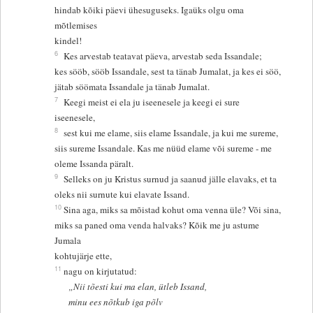
hindab kõiki päevi ühesuguseks. Igaüks olgu oma
mõtlemises
kindel!
6
Kes arvestab teatavat päeva, arvestab seda Issandale;
kes sööb, sööb Issandale, sest ta tänab Jumalat, ja kes ei söö,
jätab söömata Issandale ja tänab Jumalat.
7
Keegi meist ei ela ju iseenesele ja keegi ei sure
iseenesele,
8
sest kui me elame, siis elame Issandale, ja kui me sureme,
siis sureme Issandale. Kas me nüüd elame või sureme - me
oleme Issanda päralt.
9
Selleks on ju Kristus surnud ja saanud jälle elavaks, et ta
oleks nii surnute kui elavate Issand.
10
Sina aga, miks sa mõistad kohut oma venna üle? Või sina,
miks sa paned oma venda halvaks? Kõik me ju astume
Jumala
kohtujärje ette,
11
nagu on kirjutatud:
„Nii tõesti kui ma elan, ütleb Issand,
minu ees nõtkub iga põlv