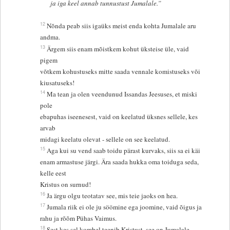
ja iga keel annab tunnustust Jumalale.”
12
Nõnda peab siis igaüks meist enda kohta Jumalale aru
andma.
13
Ärgem siis enam mõistkem kohut üksteise üle, vaid
pigem
võtkem kohustuseks mitte saada vennale komistuseks või
kiusatuseks!
14
Ma tean ja olen veendunud Issandas Jeesuses, et miski
pole
ebapuhas iseenesest, vaid on keelatud üksnes sellele, kes
arvab
midagi keelatu olevat - sellele on see keelatud.
15
Aga kui su vend saab toidu pärast kurvaks, siis sa ei käi
enam armastuse järgi. Ära saada hukka oma toiduga seda,
kelle eest
Kristus on surnud!
16
Ja ärgu olgu teotatav see, mis teie jaoks on hea.
17
Jumala riik ei ole ju söömine ega joomine, vaid õigus ja
rahu ja rõõm Pühas Vaimus.
18
Sest kes sel kombel teenib Kristust, see on Jumalale