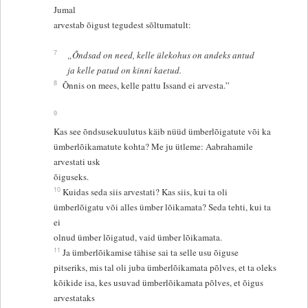
Jumal
arvestab õigust tegudest sõltumatult:
7
„Õndsad on need, kelle ülekohus on andeks antud
ja kelle patud on kinni kaetud.
8
Õnnis on mees, kelle pattu Issand ei arvesta.”
9
Kas see õndsusekuulutus käib nüüd ümberlõigatute või ka
ümberlõikamatute kohta? Me ju ütleme: Aabrahamile
arvestati usk
õiguseks.
10
Kuidas seda siis arvestati? Kas siis, kui ta oli
ümberlõigatu või alles ümber lõikamata? Seda tehti, kui ta
ei
olnud ümber lõigatud, vaid ümber lõikamata.
11
Ja ümberlõikamise tähise sai ta selle usu õiguse
pitseriks, mis tal oli juba ümberlõikamata põlves, et ta oleks
kõikide isa, kes usuvad ümberlõikamata põlves, et õigus
arvestataks