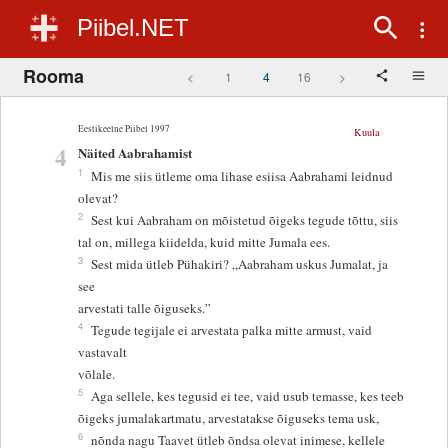
Piibel.NET
Rooma
<
1
4
16
>
Eestikeelne Piibel 1997
Kuula
4
Näited Aabrahamist
1
Mis me siis ütleme oma lihase esiisa Aabrahami leidnud
olevat?
2
Sest kui Aabraham on mõistetud õigeks tegude tõttu, siis
tal on, millega kiidelda, kuid mitte Jumala ees.
3
Sest mida ütleb Pühakiri? „Aabraham uskus Jumalat, ja
see
arvestati talle õiguseks.”
4
Tegude tegijale ei arvestata palka mitte armust, vaid
vastavalt
võlale.
5
Aga sellele, kes tegusid ei tee, vaid usub temasse, kes teeb
õigeks jumalakartmatu, arvestatakse õiguseks tema usk,
6
nõnda nagu Taavet ütleb õndsa olevat inimese, kellele