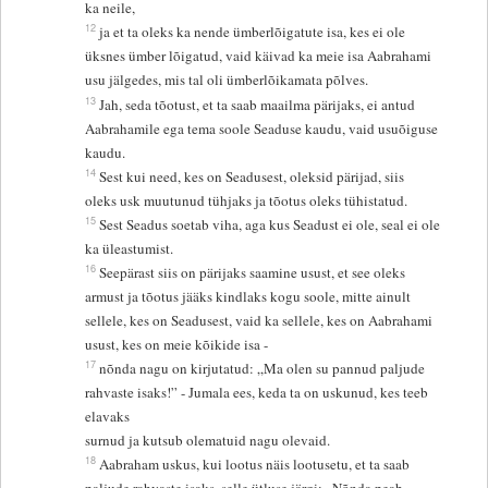
ka neile,
12
ja et ta oleks ka nende ümberlõigatute isa, kes ei ole
üksnes ümber lõigatud, vaid käivad ka meie isa Aabrahami
usu jälgedes, mis tal oli ümberlõikamata põlves.
13
Jah, seda tõotust, et ta saab maailma pärijaks, ei antud
Aabrahamile ega tema soole Seaduse kaudu, vaid usuõiguse
kaudu.
14
Sest kui need, kes on Seadusest, oleksid pärijad, siis
oleks usk muutunud tühjaks ja tõotus oleks tühistatud.
15
Sest Seadus soetab viha, aga kus Seadust ei ole, seal ei ole
ka üleastumist.
16
Seepärast siis on pärijaks saamine usust, et see oleks
armust ja tõotus jääks kindlaks kogu soole, mitte ainult
sellele, kes on Seadusest, vaid ka sellele, kes on Aabrahami
usust, kes on meie kõikide isa -
17
nõnda nagu on kirjutatud: „Ma olen su pannud paljude
rahvaste isaks!” - Jumala ees, keda ta on uskunud, kes teeb
elavaks
surnud ja kutsub olematuid nagu olevaid.
18
Aabraham uskus, kui lootus näis lootusetu, et ta saab