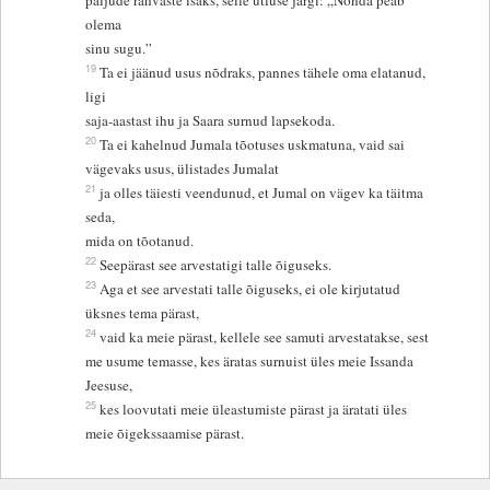
paljude rahvaste isaks, selle ütluse järgi: „Nõnda peab
olema
sinu sugu.”
19
Ta ei jäänud usus nõdraks, pannes tähele oma elatanud,
ligi
saja-aastast ihu ja Saara surnud lapsekoda.
20
Ta ei kahelnud Jumala tõotuses uskmatuna, vaid sai
vägevaks usus, ülistades Jumalat
21
ja olles täiesti veendunud, et Jumal on vägev ka täitma
seda,
mida on tõotanud.
22
Seepärast see arvestatigi talle õiguseks.
23
Aga et see arvestati talle õiguseks, ei ole kirjutatud
üksnes tema pärast,
24
vaid ka meie pärast, kellele see samuti arvestatakse, sest
me usume temasse, kes äratas surnuist üles meie Issanda
Jeesuse,
25
kes loovutati meie üleastumiste pärast ja äratati üles
meie õigekssaamise pärast.